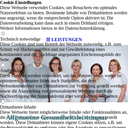
Cookie-Einstellungen
Diese Webseite verwendet Cookies, um Besuchern ein optimales
Nutzererlebnis zu bieten. Bestimmte Inhalte von Drittanbietern werden
nur angezeigt, wenn die entsprechende Option aktiviert ist. Die
Datenverarbeitung kann dann auch in einem Drittland erfolgen.
Weitere Informationen hierzu in der Datenschutzerklärung.
Technisch notwendige
LEISTUNGEN
Diese Cookies sind zum Betrieb der Webseite notwendig, z.B. zum
Schutz vor Hackerangriffen und zur Gewährleistung eines
konsistenten und der Nachfrage angepassten Erscheinungsbilds der
Seite.
Analytische
Diese Cookies werden verwendet, um das Nutzererlebnis weiter zu
optimieren. Hierunter fallen auch Statistiken, die dem
Webseitenbetreiber von Drittanbietern zur Verfügung gestellt werden,
sowie die Ausspielung von personalisierter Werbung durch die
Nachverfolgung der Nutzeraktivität über verschiedene Webseiten.
Drittanbieter-Inhalte
Diese Webseite bietet möglicherweise Inhalte oder Funktionalitäten an,
Allgemeine Gesundheitsleistungen
die von Drittanbietern eigenverantwortlich zur Verfügung gestellt
werden. Diese Drittanbieter können eigene Cookies setzen, z.B. um
die Nutzeraktivität zu verfolgen oder ihre Angebote zu personalisieren