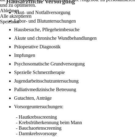
Hausärztliche Versorgung
und zu optimieren.
Ablehnen
Akut- und Notfallversorgung
Alle akzeptieren
Labor- und Blutuntersuchungen
Speichern
Hausbesuche, Pflegeheimbesuche
Akute und chronische Wundbehandlungen
Präoperative Diagnostik
Impfungen
Psychosomatische Grundversorgung
Spezielle Schmerztherapie
Jugendarbeitsschutzuntersuchung
Palliativmedizinische Betreuung
Gutachten, Anträge
Vorsorgeuntersuchungen:
- Hautkrebsscreening
- Krebsfrüherkennung beim Mann
- Bauchaortenscreening
- Darmkrebsvorsorge